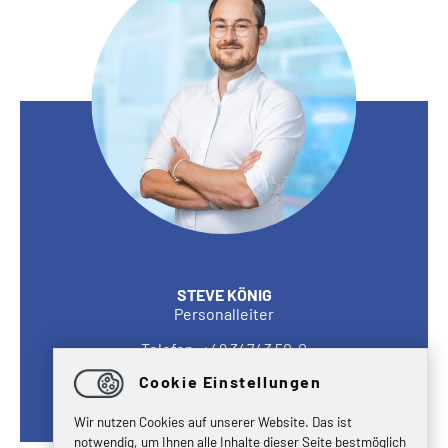
STEVE KÖNIG
Personalleiter
Telefon: +49 34743 50-0
Fax: +49 34743 50-256
Cookie Einstellungen
E-Mail:
personalwesen
@
tonfunk.de
Wir nutzen Cookies auf unserer Website. Das ist
notwendig, um Ihnen alle Inhalte dieser Seite bestmöglich