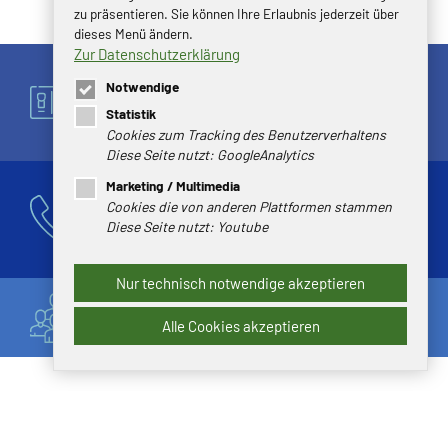
zu präsentieren. Sie können Ihre Erlaubnis jederzeit über
dieses Menü ändern.
Zur Datenschutzerklärung
TONFUNK GRUPPE
Notwendige
Anger 20 OT Ermsleben
Statistik
06463 Falkenstein/ Harz
Cookies zum Tracking des Benutzerverhaltens
Diese Seite nutzt: GoogleAnalytics
Marketing / Multimedia
Telefon:
+49 34743 50-0
Cookies die von anderen Plattformen stammen
Fax: +49 34743 50-256
Diese Seite nutzt: Youtube
E-Mail:
info
@
tonfunk.de
Nur technisch notwendige akzeptieren
Ansprechpartner
Alle Cookies akzeptieren